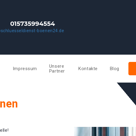
schluesseldienst-boenen24.de
Unsere
e
Impressum
Kontakte
Blog
Partner
önen
elle!