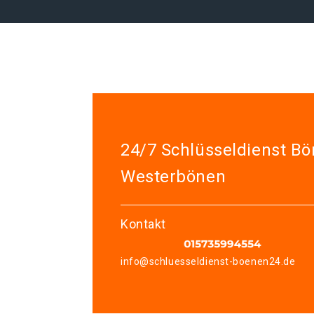
24/7 Schlüsseldienst B
Westerbönen
Kontakt
info@schluesseldienst-boenen24.de